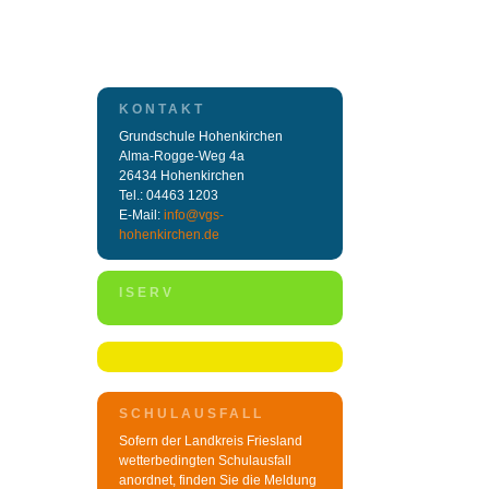
KONTAKT
Grundschule Hohenkirchen
Alma-Rogge-Weg 4a
26434 Hohenkirchen
Tel.: 04463 1203
E-Mail:
info@vgs-
hohenkirchen.de
ISERV
SCHULAUSFALL
Sofern der Landkreis Friesland
wetterbedingten Schulausfall
anordnet, finden Sie die Meldung