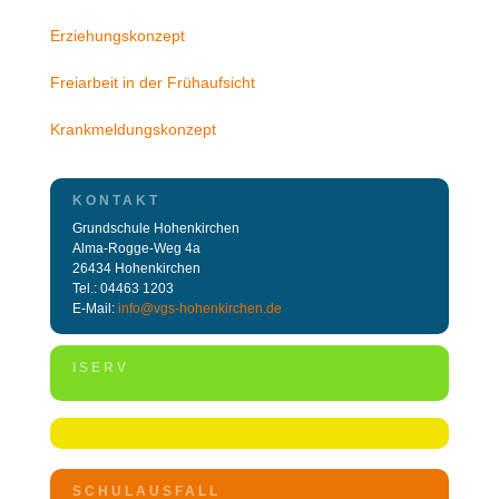
Erziehungskonzept
Freiarbeit in der Frühaufsicht
Krankmeldungskonzept
KONTAKT
Grundschule Hohenkirchen
Alma-Rogge-Weg 4a
26434 Hohenkirchen
Tel.: 04463 1203
E-Mail:
info@vgs-hohenkirchen.de
ISERV
SCHULAUSFALL